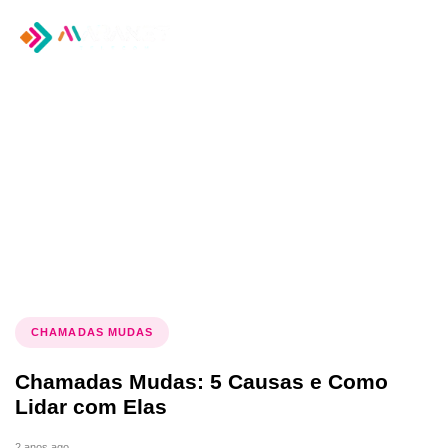
Tog
nav
Tag: chamadas mudas
CHAMADAS MUDAS
Chamadas Mudas: 5 Causas e Como
Lidar com Elas
2 anos ago