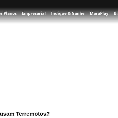
r Planos
Empresarial
Indique & Ganhe
MaraPlay
Bl
de tectônica
ausam Terremotos?