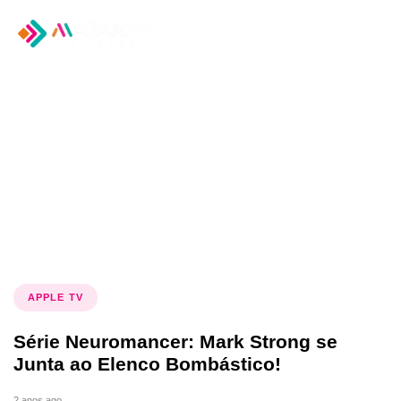
Tog
nav
Tag: Apple TV
APPLE TV
Série Neuromancer: Mark Strong se
Junta ao Elenco Bombástico!
2 anos ago