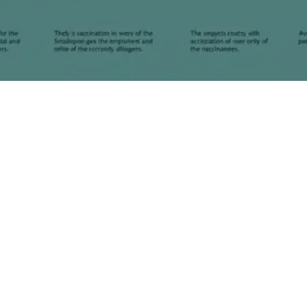
A vacinação, essa prática vital que muitos de nós
consideramos natural nos dias de hoje, nem sempre esteve
disponível. Hoje em dia, basta entrar em uma clínica e receber
vacinas que nos protegem de diversas doenças. Mas, se
voltarmos no tempo, há mais de 200 anos, a história da
vacinação nos apresenta personagens que mudaram o rumo da
medicina. Um exemplo marcante é a varíola, uma doença
devastadora que levou a vida de milhões. Descubra como a
variolação e, posteriormente, a criação da primeira vacina
foram fundamentais para combater essa enfermidade e outras,