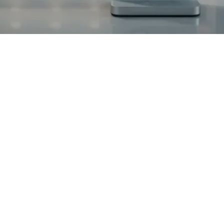
Se você está cansado de ver cabos espalhados pela sua
cozinha, a solução pode ter nome e sobrenome: torre de
tomadas. Esses dispositivos incríveis não só otimizam o uso
de eletrodomésticos, mas também garantem mais segurança e
organização. Desde opções manuais até as mais moderninhas
que sobem com um toque, as torres de tomadas têm tudo para
transformar seu espaço. Neste artigo, vamos explorar como
escolher a melhor torre de tomadas para suas necessidades,
além de te mostrar como instalar e quais os benefícios que ela
pode trazer para sua cozinha.
O que é uma torre de