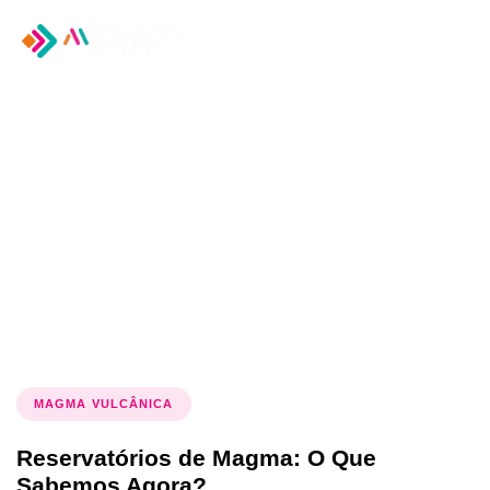
Tog
nav
Tag: Vulcões
adormecidos
MAGMA VULCÂNICA
Reservatórios de Magma: O Que
Sabemos Agora?