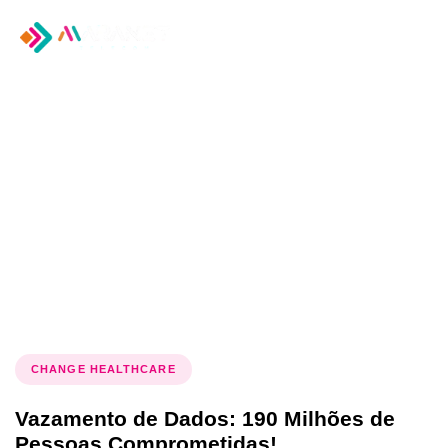
Tog
nav
Tag: vazamento de
dados
CHANGE HEALTHCARE
Vazamento de Dados: 190 Milhões de
Pessoas Comprometidas!