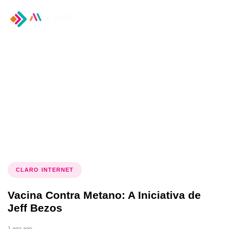
Tog
nav
Tag: vacina metano
CLARO INTERNET
Vacina Contra Metano: A Iniciativa de
Jeff Bezos
1 ano ago