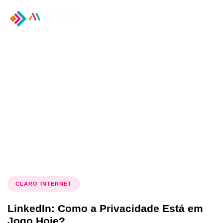
Tog
nav
Tag: Uso de Dados do
LinkedIn
CLARO INTERNET
LinkedIn: Como a Privacidade Está em
Jogo Hoje?