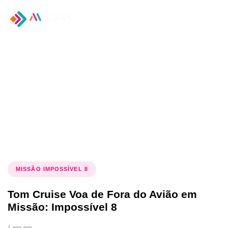
Tog
nav
Tag: Tom Cruise filme
MISSÃO IMPOSSÍVEL 8
Tom Cruise Voa de Fora do Avião em
Missão: Impossível 8
1 ano ago