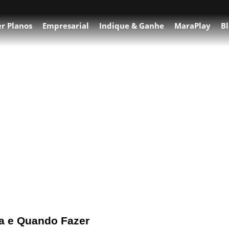
r Planos
Empresarial
Indique & Ganhe
MaraPlay
Bl
e gravidez
a e Quando Fazer