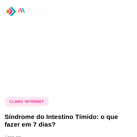
Tog
nav
Tag: saúde intestinal
CLARO INTERNET
Síndrome do Intestino Tímido: o que
fazer em 7 dias?
2 anos ago