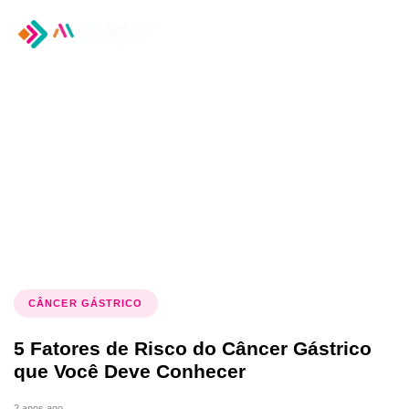
Tog
nav
Tag: saúde alimentar
CÂNCER GÁSTRICO
5 Fatores de Risco do Câncer Gástrico
que Você Deve Conhecer
2 anos ago