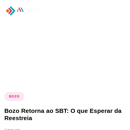
Tog
nav
Tag: programa SBT
BOZO
Bozo Retorna ao SBT: O que Esperar da
Reestreia
2 anos ago