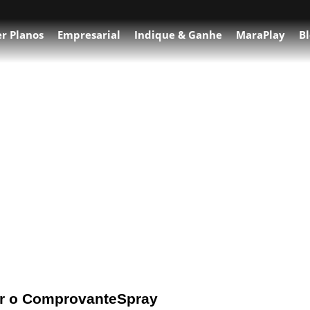
r Planos
Empresarial
Indique & Ganhe
MaraPlay
Bl
o WhatsApp
r o ComprovanteSpray