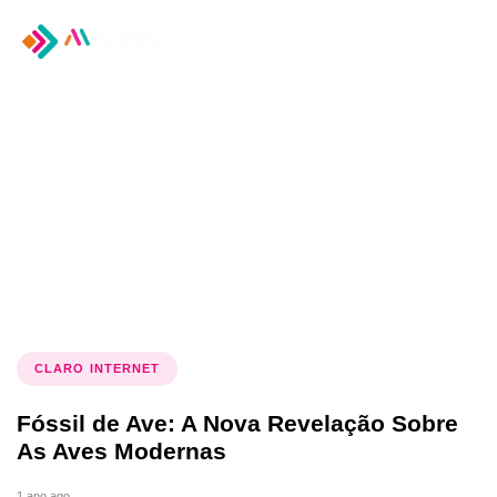
Tog
nav
Tag: origem das aves
CLARO INTERNET
Fóssil de Ave: A Nova Revelação Sobre
As Aves Modernas
1 ano ago