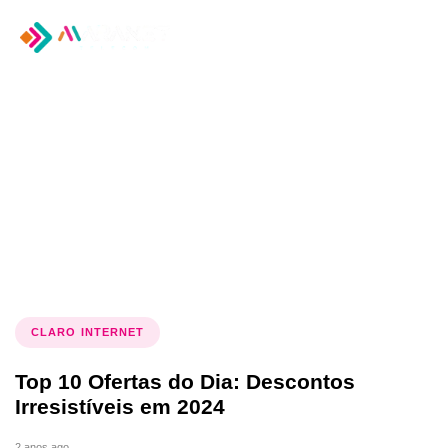
Tog
nav
Tag: Ofertas do Dia
CLARO INTERNET
Top 10 Ofertas do Dia: Descontos
Irresistíveis em 2024
2 anos ago