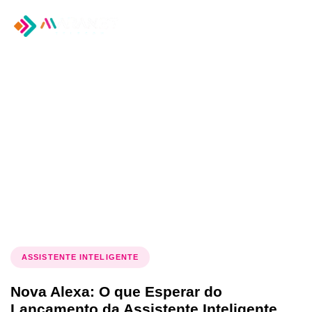
Tog
nav
Tag: novidades da
Amazon
ASSISTENTE INTELIGENTE
Nova Alexa: O que Esperar do
Lançamento da Assistente Inteligente