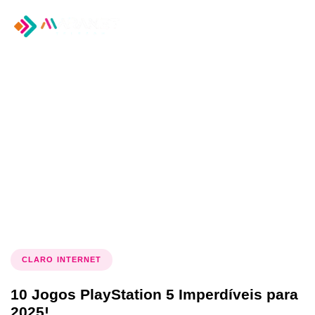
Tog
nav
Tag: Lançamentos de
jogos
CLARO INTERNET
10 Jogos PlayStation 5 Imperdíveis para
2025!