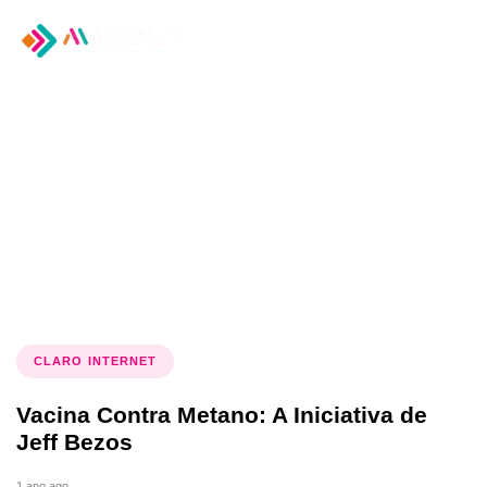
Tog
nav
Tag: Jeff Bezos
CLARO INTERNET
Vacina Contra Metano: A Iniciativa de
Jeff Bezos
1 ano ago