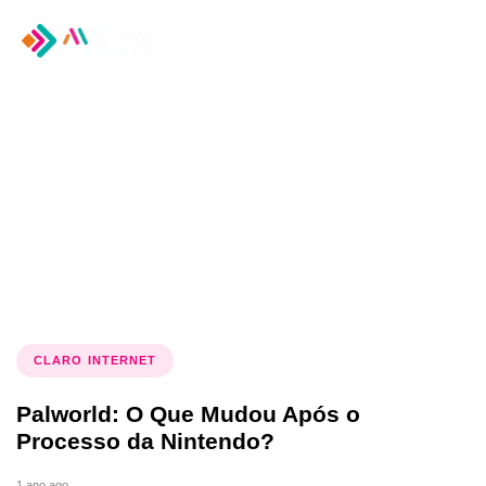
Tog
nav
Tag: Internet Maranhão
CLARO INTERNET
Palworld: O Que Mudou Após o
Processo da Nintendo?
1 ano ago