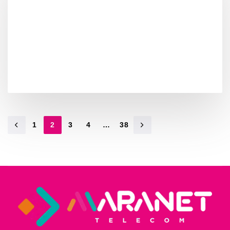
1
2
3
4
…
38