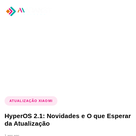
Tog
nav
Tag: HyperOS 2.1
ATUALIZAÇÃO XIAOMI
HyperOS 2.1: Novidades e O que Esperar
da Atualização
1 ano ago