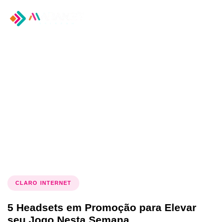
Tog
nav
Tag: Headsets em
promoção
CLARO INTERNET
5 Headsets em Promoção para Elevar
seu Jogo Nesta Semana