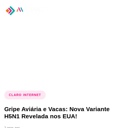
Tog
nav
Tag: gripe aviária
CLARO INTERNET
Gripe Aviária e Vacas: Nova Variante
H5N1 Revelada nos EUA!
2 anos ago