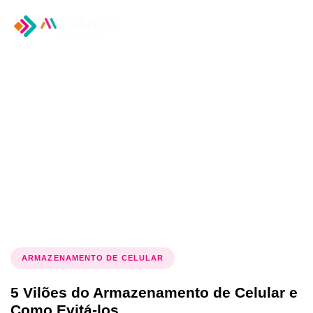
Tog
nav
Tag: dicas de
smartphone
ARMAZENAMENTO DE CELULAR
5 Vilões do Armazenamento de Celular e
Como Evitá-los