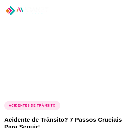
Tog
nav
Tag: Dicas de
Segurança no Trânsito
ACIDENTES DE TRÂNSITO
Acidente de Trânsito? 7 Passos Cruciais
Para Seguir!