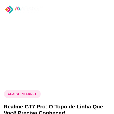
Tog
nav
Tag: configurações do
Realme GT7 Pro
CLARO INTERNET
Realme GT7 Pro: O Topo de Linha Que
Você Precisa Conhecer!