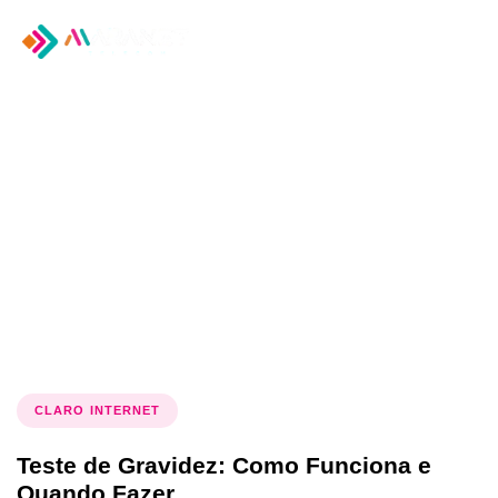
Tog
nav
Tag: como fazer um
teste de gravidez
CLARO INTERNET
Teste de Gravidez: Como Funciona e
Quando Fazer