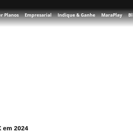
r Planos
Empresarial
Indique & Ganhe
MaraPlay
Bl
y Alternativa
 X em 2024