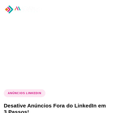
Tog
nav
Tag: Anúncios
LinkedIn
ANÚNCIOS LINKEDIN
Desative Anúncios Fora do LinkedIn em
3 Passos!