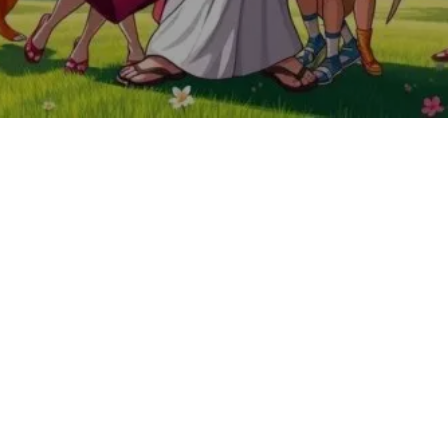
Se você é fã de memes e tendências virais, provavelmente
notou a recente onda de vídeos e fotos de pessoas e até
animais “abraçando Jesus”. Essa febre é gerada pelo aplicativo
PixVerse, que transforma suas fotos em vídeos animados de
uma maneira divertida e inovadora. Neste artigo, vamos guiá-lo
em como utilizar o efeito “Jesus abraçando” em poucos
passos, garantindo que você entre na moda e crie seu próprio
conteúdo visual. Prepare-se para tirar o melhor proveito do
PixVerse e compartilhar suas criações com amigos e
seguidores!