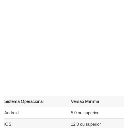
Na barra de pesquisa, digite “PixVerse”.
Encontre o aplicativo e clique em “Instalar”.
No iOS:
Abra a App Store.
Use a barra de pesquisa para procurar por
“PixVerse”.
Toque em “Obter” e confirme a instalação.
Requisitos do Sistema
É importante verificar se o seu dispositivo atende aos requisitos
do sistema para um desempenho ideal:
Sistema Operacional
Versão Mínima
Android
5.0 ou superior
iOS
12.0 ou superior