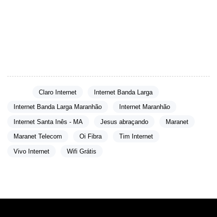
Ao usar a versão gratuita do
PixVerse
, sempre tenha em mente
suas limitações. Se a criação de conteúdo de qualidade é
importante para você, avaliar a possibilidade de uma
atualização pode valer a pena.
Tags:
Claro Internet
Internet Banda Larga
Internet Banda Larga Maranhão
Internet Maranhão
Internet Santa Inês - MA
Jesus abraçando
Maranet
Maranet Telecom
Oi Fibra
Tim Internet
Vivo Internet
Wifi Grátis