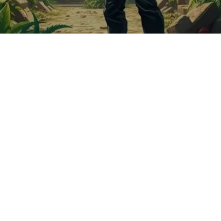
Harrison Ford, o icônico intérprete de Indiana Jones, fez
recentemente elogios ao trabalho de Troy Baker como o
personagem em um novo jogo. Este reconhecimento destaca a
importância das performances de dublagem e o impacto que
elas podem ter na experiência geral do público. Além disso,
Ford não hesita em criticar o uso excessivo de tecnologia,
como a inteligência artificial, em criações audiovisuais. Que
repercussões este elogio pode ter para Baker e sua carreira, e
como ele se aplica ao amor pelos personagens icônicos?
Vamos explorar isso a fundo!
Introdução