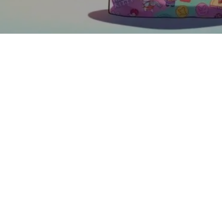
A nova colaboração entre Hello Kitty e Yu-Gi-Oh! está fazendo o
coração de muita gente bater mais forte. Unindo a fofura icônica
da Sanrio com o mundo dos duelos de cartas, essa parceria
promete itens incríveis e uma experiência ainda mais
envolvente para os fãs. Nos próximos parágrafos, vamos
explorar todos os detalhes dessa união inusitada, cheia de
encanto e um toque de nostalgia!
Introdução à
colaboração entre Yu-