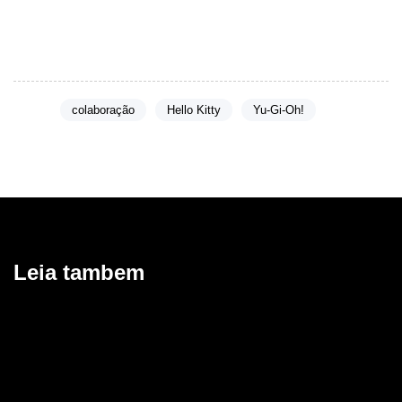
e criativas no universo de
Yu-Gi-Oh!
e
Hello Kitty
.
Tags:
colaboração
Hello Kitty
Yu-Gi-Oh!
Leia tambem