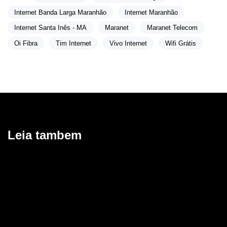
Internet Banda Larga Maranhão
Internet Maranhão
Internet Santa Inês - MA
Maranet
Maranet Telecom
Oi Fibra
Tim Internet
Vivo Internet
Wifi Grátis
Leia tambem