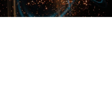
Você já parou para pensar se existe um limite para a realidade
física? A
Escala de Planck
é onde essa pergunta se torna
intrigante. Neste universo em que as leis da física começam a
falhar, mergulhamos num caos de possibilidades, onde espaço
e tempo se desintegram.
O que é a Escala de
Planck?
A
Escala de Planck
é uma medida que se relaciona aos
menores limites de comprimento e tempo no universo. Em