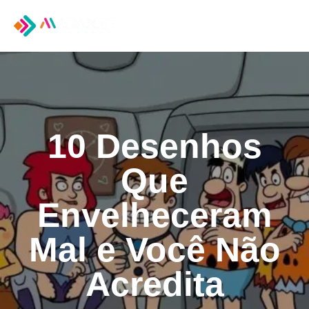
Tog
nav
10 Desenhos
Que
Envelheceram
Mal e Você Não
Acredita