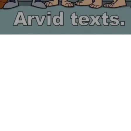
Nos anos 90 e 2000, muitos desenhos faziam parte do nosso
dia a dia, trazendo risadas e emoções. No entanto, muitos
desses clássicos, como “Thundercats” e “Os Flintstones”, não
conseguiram se adaptar às mudanças de gosto do público e
envelheceram mal. Com o surgimento de novas animações
mais complexas e envolventes, esses desenhos se tornaram
lembranças nostálgicas, mas que hoje não atraem novos fãs.
Neste artigo, vamos explorar 10 animações que, embora
tenham marcado uma geração, não conseguiram manter seu
apelo ao longo dos anos. Prepare-se para uma viagem no