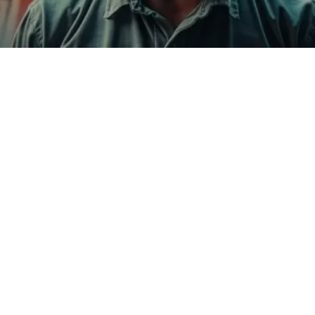
Will Forte, conhecido por suas atuações cômicas, expressou
sua profunda desilusão com o cancelamento de “Coyote vs
Acme”, uma produção que prometia trazer de volta à vida o
enigmático Coyote e seu rivais de longa data. A decisão da
Warner Bros. em cancelar o projeto deixou muitos fãs, e até
mesmo o próprio ator, perplexos e indignados. A obra, que gira
em torno de um embate legal entre o Coyote e a Acme, tinha
tudo para se tornar um clássico contemporâneo. O que terá
levado a Warner a tal decisão? Vamos explorar o que ocorreu
realmente e suas implicações para a indústria cinematográfica,
além das expectativas que os fãs tinham para essa produção.