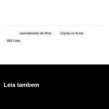
perda de uma produção, mas também o fim dessas altas
expectativas que conectavam fãs e a indústria cinematográfica.
Tags:
cancelamento de filme
Coyote vs Acme
Will Forte
Leia tambem