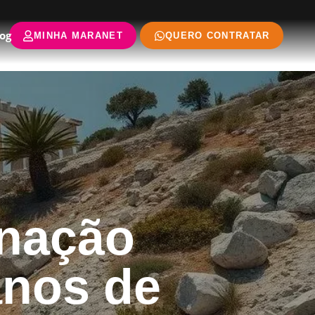
og
MINHA MARANET
QUERO CONTRATAR
inação
anos de