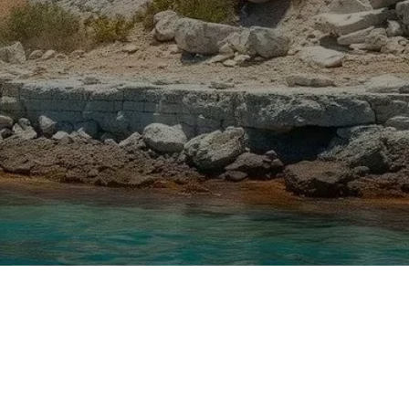
a Alemanha, trouxeram à tona uma revelação
da Grécia, os cientistas descobriram evidências que
a antiga lança uma nova luz sobre a história da