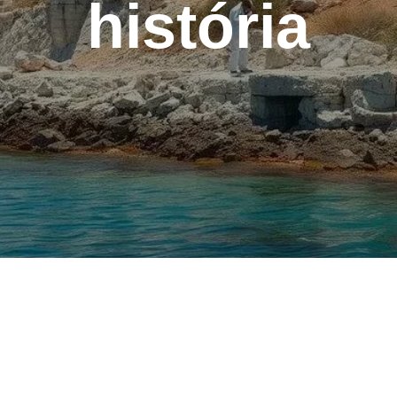
história
fenômeno recente? Pesquisadores da Universidade de Heidelberg, n
s atrás! Ao coletar núcleos de sedimentos do Mar Egeu e das costas 
no passado. Venha comigo enquanto exploramos como essa descobert