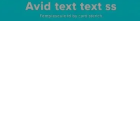
O Apple Watch está em alta e, se você está pensando em
adquirir um, agora é a hora! O que antes parecia um sonho
longe do seu bolso está mais acessível com ofertas de até 22%
de desconto disponíveis na Amazon. É isso mesmo! Neste
artigo, vamos abordar tudo sobre essas promoções
imperdíveis, desde os modelos em destaque até dicas para
escolher o Apple Watch ideal para suas necessidades. Prepare-
se para descobrir como aproveitar ao máximo essa tecnologia
e dar um upgrade na sua rotina diária!
Descontos